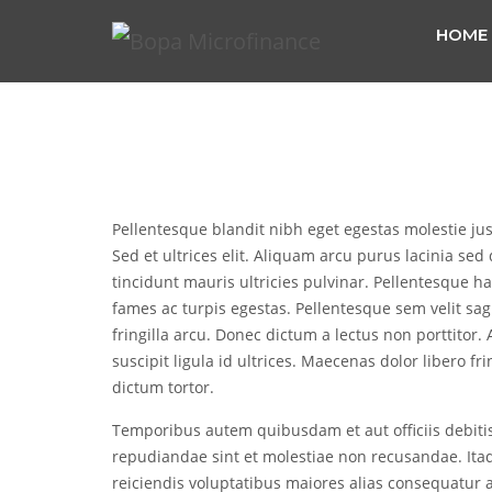
HOME
Pellentesque blandit nibh eget egestas molestie just
Sed et ultrices elit. Aliquam arcu purus lacinia s
tincidunt mauris ultricies pulvinar. Pellentesque h
fames ac turpis egestas. Pellentesque sem velit sag
fringilla arcu. Donec dictum a lectus non porttitor
suscipit ligula id ultrices. Maecenas dolor libero fr
dictum tortor.
Temporibus autem quibusdam et aut officiis debitis
repudiandae sint et molestiae non recusandae. Ita
reiciendis voluptatibus maiores alias consequatur a