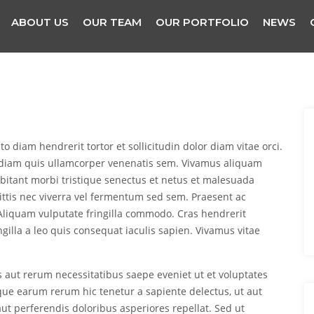
ABOUT US
OUR TEAM
OUR PORTFOLIO
NEWS
o diam hendrerit tortor et sollicitudin dolor diam vitae orci.
ed diam quis ullamcorper venenatis sem. Vivamus aliquam
abitant morbi tristique senectus et netus et malesuada
ittis nec viverra vel fermentum sed sem. Praesent ac
. Aliquam vulputate fringilla commodo. Cras hendrerit
ingilla a leo quis consequat iaculis sapien. Vivamus vitae
 aut rerum necessitatibus saepe eveniet ut et voluptates
que earum rerum hic tenetur a sapiente delectus, ut aut
ut perferendis doloribus asperiores repellat. Sed ut