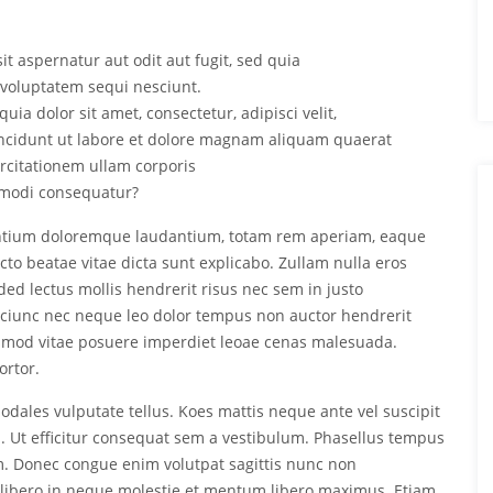
 aspernatur aut odit aut fugit, sed quia
voluptatem sequi nesciunt.
 dolor sit amet, consectetur, adipisci velit,
cidunt ut labore et dolore magnam aliquam quaerat
rcitationem ullam corporis
ommodi consequatur?
antium doloremque laudantium, totam rem aperiam, eaque
ecto beatae vitae dicta sunt explicabo. Zullam nulla eros
ed lectus mollis hendrerit risus nec sem in justo
orciunc nec neque leo dolor tempus non auctor hendrerit
uismod vitae posuere imperdiet leoae cenas malesuada.
ortor.
 sodales vulputate tellus. Koes mattis neque ante vel suscipit
a. Ut efficitur consequat sem a vestibulum. Phasellus tempus
m. Donec congue enim volutpat sagittis nunc non
 libero in neque molestie et mentum libero maximus. Etiam