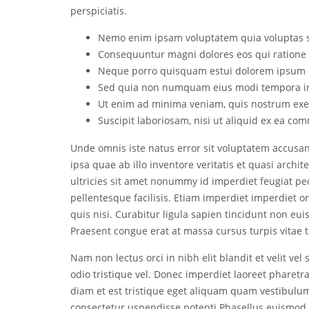
perspiciatis.
Nemo enim ipsam voluptatem quia voluptas sit
Consequuntur magni dolores eos qui ratione 
Neque porro quisquam estui dolorem ipsum quia
Sed quia non numquam eius modi tempora in
Ut enim ad minima veniam, quis nostrum exe
Suscipit laboriosam, nisi ut aliquid ex ea c
Unde omnis iste natus error sit voluptatem accus
ipsa quae ab illo inventore veritatis et quasi archit
ultricies sit amet nonummy id imperdiet feugiat ped
pellentesque facilisis. Etiam imperdiet imperdiet 
quis nisi. Curabitur ligula sapien tincidunt non e
Praesent congue erat at massa cursus turpis vitae t
Nam non lectus orci in nibh elit blandit et velit vel
odio tristique vel. Donec imperdiet laoreet pharetr
diam et est tristique eget aliquam quam vestibulu
consectetur uspendisse potenti Phasellus euismod